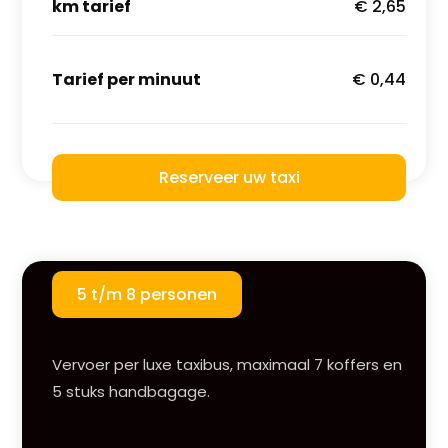
km tarief
€ 2,65
Tarief per minuut
€ 0,44
Reserveer uw taxi
5 t/m 8 personen
Vervoer per luxe taxibus, maximaal 7 koffers en
5 stuks handbagage.