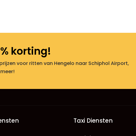
% korting!
 prijzen voor ritten van Hengelo naar Schiphol Airport,
 meer!
iensten
Taxi Diensten