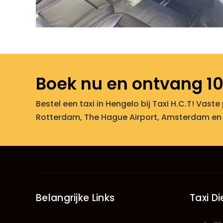
Boek nu en ontvang 10
Bestel een taxi in Hengelo bij Taxi H.C.T! Vaste
Rotterdam, The Hague Airport, Amsterdam en
Belangrijke Links
Taxi D